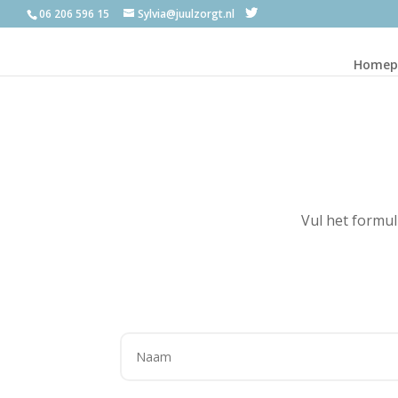
06 206 596 15
Sylvia@juulzorgt.nl
Homep
Vul het formul