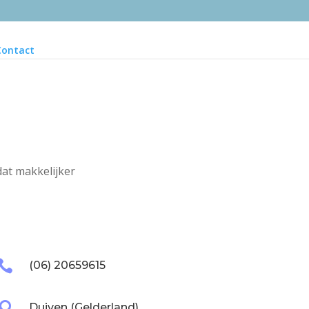
Contact
dat makkelijker

(06) 20659615

Duiven (Gelderland)