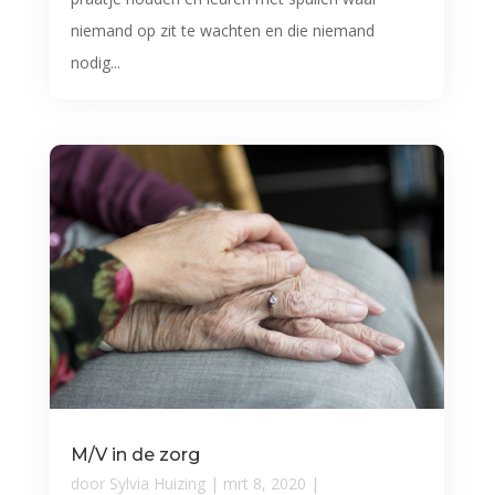
niemand op zit te wachten en die niemand
nodig...
M/V in de zorg
door
Sylvia Huizing
|
mrt 8, 2020
|