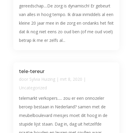
gereedschap....De zorg is dynamisch! Er gebeurt
van alles in hoog tempo. Ik draai inmiddels al een
kleine 20 jaar mee in die zorg en ondanks het feit
dat ik nog niet eens zo oud ben (of me oud voel)
betrap ik me er zelfs al...
tele-tereur
door
Sylvia Huizing
|
mrt 8, 2020
|
Uncategorized
telemarkt verkopers..... zou er een onnozeler
beroep bestaan in Nederland? samen met de
meubelboulevard meisjes moet dit hoog in de
stupide lijst staan. Dag in, dag uit hetzelfde
praatje houden en leuren met spullen waar