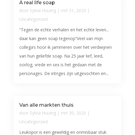
A real life soap
door
Sylvia Huizing
|
mrt 31, 2020
|
Uncategorized
“Tegen de echte verhalen en het echte leven...
daar kan geen soap tegenop”Veel van mijn
collega’s hoor ik jammeren over het verdwijnen
van hun geliefde soap. Na 25 jaar lief, leed,
oorlog, vrede en sex is het gedaan met de
personages. De intriges zijn uitgevochten en...
Van alle markten thuis
door
Sylvia Huizing
|
mrt 30, 2020
|
Uncategorized
Leukopor is een geweldig en onmisbaar stuk