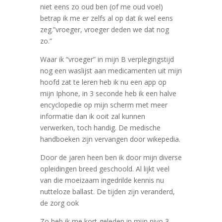
niet eens zo oud ben (of me oud voel)
betrap ik me er zelfs al op dat ik wel eens
zeg.”vroeger, vroeger deden we dat nog
zo.”
Waar ik “vroeger” in mijn B verplegingstijd
nog een waslijst aan medicamenten uit mijn
hoofd zat te leren heb ik nu een app op
mijn Iphone, in 3 seconde heb ik een halve
encyclopedie op mijn scherm met meer
informatie dan ik ooit zal kunnen
verwerken, toch handig. De medische
handboeken zijn vervangen door wikepedia.
Door de jaren heen ben ik door mijn diverse
opleidingen breed geschoold. Al lijkt veel
van die moeizaam ingedrilde kennis nu
nutteloze ballast. De tijden zijn veranderd,
de zorg ook
Zo heb ik me kort geleden in mijn nivo 3